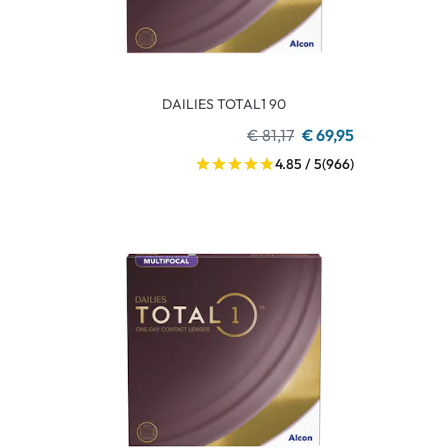
DAILIES TOTAL1 90
€ 81,17
€ 69,95
4.85 / 5
(966)