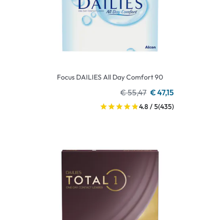
Focus DAILIES All Day Comfort 90
€ 55,47
€ 47,15
4.8 / 5
(435)