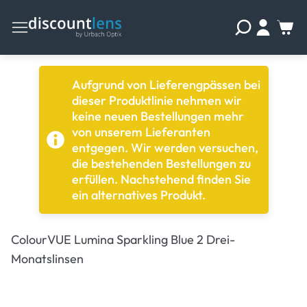
Aufgrund von Lieferengpässen bei
dieser Produktlinie nehmen wir
keine neuen Bestellungen mehr
von unserem Lieferanten
entgegen. Wir werden versuchen,
die bestehenden Bestellungen zu
erfüllen. Nachstehend finden Sie
ein alternatives Produkt.
ColourVUE Lumina Sparkling Blue 2 Drei-
Monatslinsen