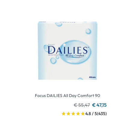
Focus DAILIES All Day Comfort 90
€ 55,47
€ 47,15
4.8 / 5
(435)