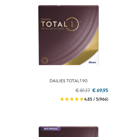
DAILIES TOTAL1 90
€ 81,17
€ 69,95
4.85 / 5
(966)