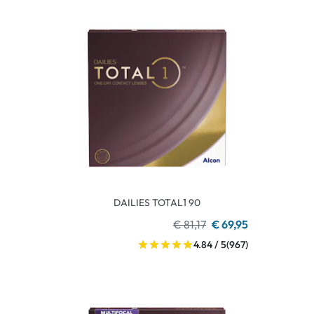
DAILIES TOTAL1 90
€ 81,17
€ 69,95
4.84 / 5
(967)