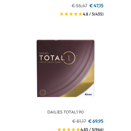
€ 55,47
€ 47,15
4.8 / 5
(435)
DAILIES TOTAL1 90
€ 81,17
€ 69,95
4.85 / 5
(966)