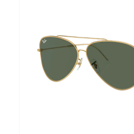
Biofinity
ReNu
PureVision
Futuro
Dailies
Ever Cle
Air Optix
Weitere
Clariti
% SALE 
Total
Proclear
SofLens