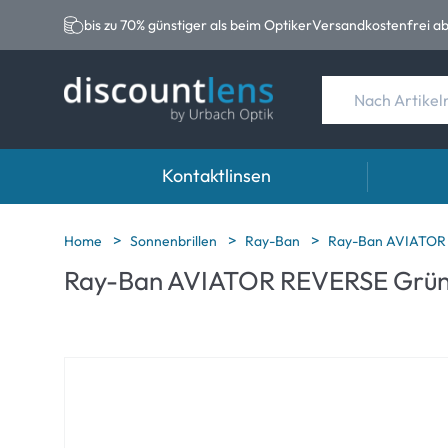
bis zu 70% günstiger als beim Optiker
Versandkostenfrei ab
Kontaktlinsen
Marken
Kategorie
Marken
Home
Sonnenbrillen
Ray-Ban
Ray-Ban AVIATOR 
Ray-Ban AVIATOR REVERSE Grün 
Acuvue
Sphärische Linse
Eversee
Ultra
Torische Linsen
EasySep
Biotrue
Multifokale Linse
Biotrue
MyDay
AOSEPT
Precision
Opti-Fre