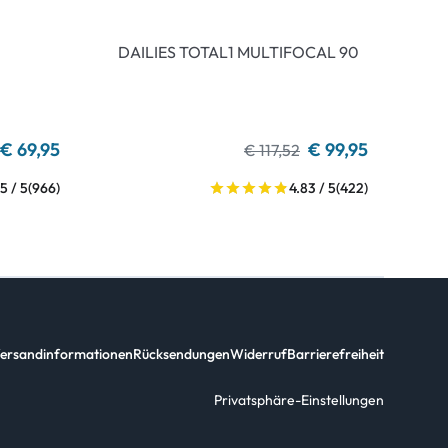
DAILIES TOTAL1 MULTIFOCAL 90
€ 69,95
€ 99,95
€ 117,52
5 / 5
(966)
4.83 / 5
(422)
ersandinformationen
Rücksendungen
Widerruf
Barrierefreiheit
Privatsphäre-Einstellungen