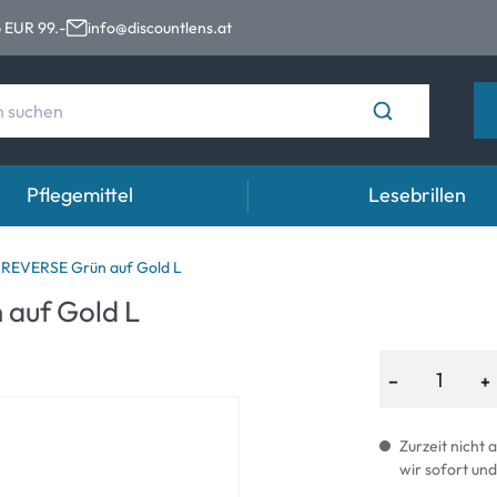
 EUR 99.-
info@discountlens.at
Pflegemittel
Lesebrillen
Tragedauer
Lösungen für Kontaktlinsen
Aug
REVERSE Grün auf Gold L
auf Gold L
n
Tageslinsen
Lösungen für Kontaktlinsen
Auge
t
Wochenlinsen
−
+
n
Monatslinsen
Zurzeit nicht 
wir sofort und
e