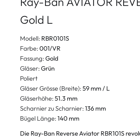
Ray-Ban AVIATOR REV
Gold L
Modell:
RBR0101S
Farbe:
001/VR
Fassung:
Gold
Gläser:
Grün
Poliert
Gläser Grösse (Breite):
59 mm / L
Gläserhöhe:
51.3 mm
Scharnier zu Scharnier:
136 mm
Bügel Länge:
140 mm
Die Ray-Ban Reverse Aviator RBR101S revolu