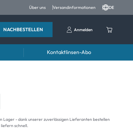
Über uns
Versandinformationen
DE
NACHBESTELLEN
Anmelden
Kontaktlinsen-Abo
entropfen
Zubehör
ntropfen und Augenpflege
Kontaktlinsenbehälter
Pinzetten und weiteres Zubehör
an Lager - dank unserer zuverlässigen Lieferanten bestellen
 liefern schnell.