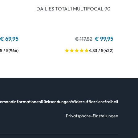
DAILIES TOTAL1 MULTIFOCAL 90
€ 69,95
€ 99,95
€ 117,52
5 / 5
(966)
4.83 / 5
(422)
ersandinformationen
Rücksendungen
Widerruf
Barrierefreiheit
Privatsphäre-Einstellungen