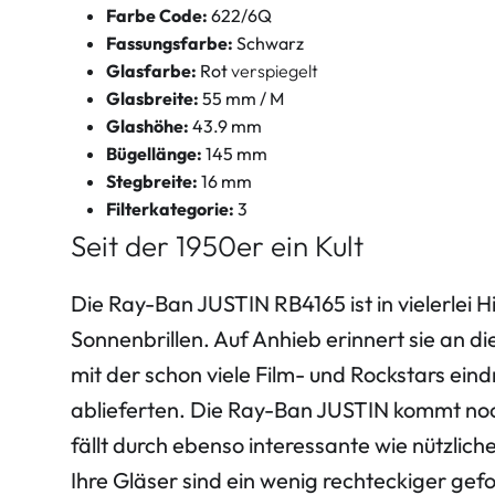
Farbe Code:
622/6Q
Fassungsfarbe:
Schwarz
Glasfarbe:
Rot
verspiegelt
Glasbreite:
55 mm / M
Glashöhe:
43.9 mm
Bügellänge:
145 mm
Stegbreite:
16 mm
Filterkategorie:
3
Seit der 1950er ein Kult
Die Ray-Ban JUSTIN RB4165 ist in vielerlei H
Sonnenbrillen. Auf Anhieb erinnert sie an
mit der schon viele Film- und Rockstars eindr
ablieferten. Die Ray-Ban JUSTIN kommt noc
fällt durch ebenso interessante wie nützlic
Ihre Gläser sind ein wenig rechteckiger gef