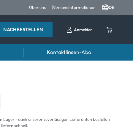
Über uns
Versandinformationen
DE
NACHBESTELLEN
Anmelden
Kontaktlinsen-Abo
entropfen
Zubehör
ntropfen und Augenpflege
Kontaktlinsenbehälter
Pinzetten und weiteres Zubehör
an Lager - dank unserer zuverlässigen Lieferanten bestellen
 liefern schnell.