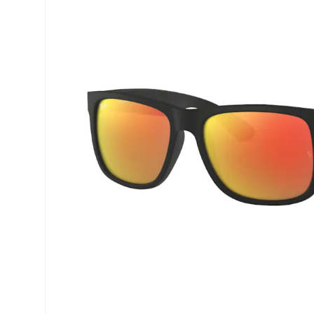
Biofinity
ReNu
PureVision
Futuro
Dailies
Ever Cle
Air Optix
Weitere
Clariti
% SALE 
Total
Proclear
SofLens