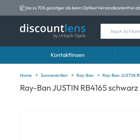
bis zu 70% günstiger als beim Optiker
Versandkostenfrei ab
Kontaktlinsen
Marken
Kategorie
Marken
Home
Sonnenbrillen
Ray-Ban
Ray-Ban JUSTIN RB
Ray-Ban JUSTIN RB4165 schwarz /
Acuvue
Sphärische Linse
Eversee
Ultra
Torische Linsen
EasySep
Biotrue
Multifokale Linse
Biotrue
MyDay
AOSEPT
Precision
Opti-Fre