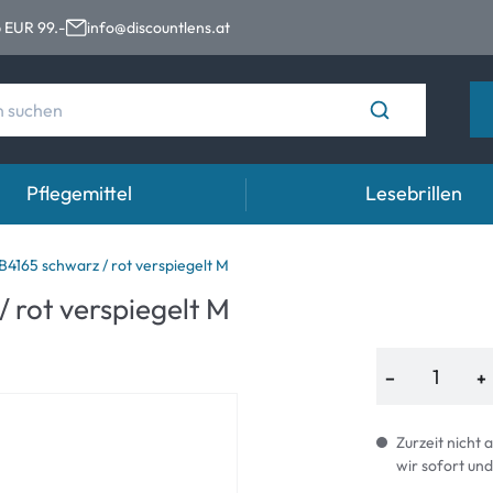
 EUR 99.-
info@discountlens.at
Pflegemittel
Lesebrillen
Tragedauer
Lösungen für Kontaktlinsen
Aug
4165 schwarz / rot verspiegelt M
 rot verspiegelt M
n
Tageslinsen
Lösungen für Kontaktlinsen
Auge
t
Wochenlinsen
−
+
n
Monatslinsen
Zurzeit nicht 
wir sofort und
e