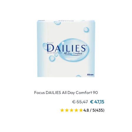
Focus DAILIES All Day Comfort 90
€ 55,47
€ 47,15
4.8 / 5
(435)