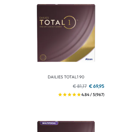
DAILIES TOTAL1 90
€ 81,17
€ 69,95
4.84 / 5
(967)