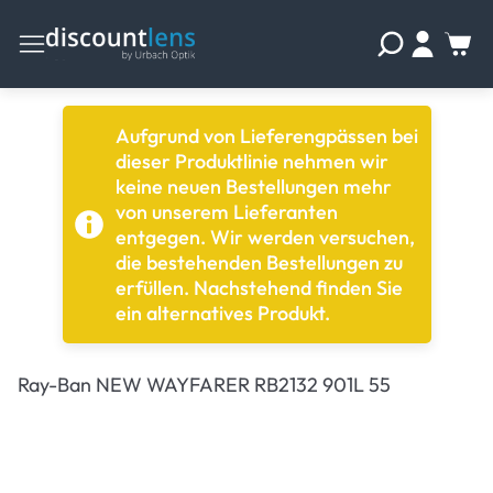
Aufgrund von Lieferengpässen bei
dieser Produktlinie nehmen wir
keine neuen Bestellungen mehr
von unserem Lieferanten
entgegen. Wir werden versuchen,
die bestehenden Bestellungen zu
erfüllen. Nachstehend finden Sie
ein alternatives Produkt.
Ray-Ban NEW WAYFARER RB2132 901L 55