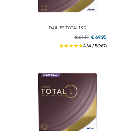
DAILIES TOTAL1 90
€ 81,17
€ 69,95
4.84 / 5
(967)