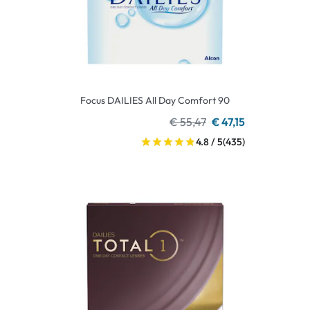
Focus DAILIES All Day Comfort 90
€ 55,47
€ 47,15
4.8 / 5
(435)