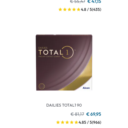
€ 55,47
€ 47,15
4.8 / 5
(435)
DAILIES TOTAL1 90
€ 81,17
€ 69,95
4.85 / 5
(966)