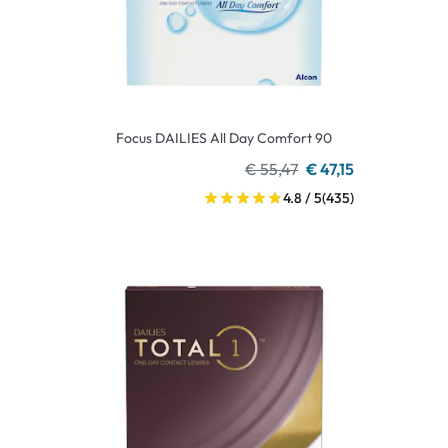
Focus DAILIES All Day Comfort 90
€ 55,47
€ 47,15
4.8 / 5
(435)