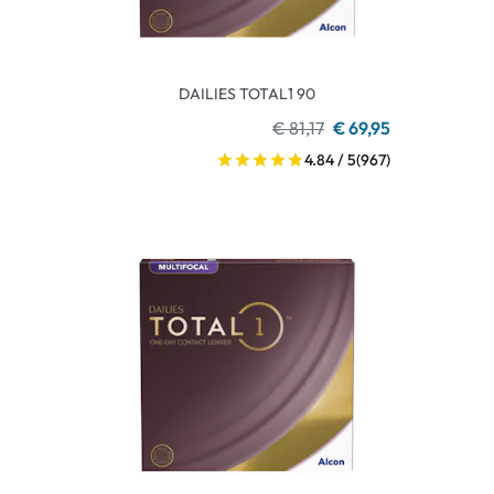
DAILIES TOTAL1 90
€ 81,17
€ 69,95
4.84 / 5
(967)