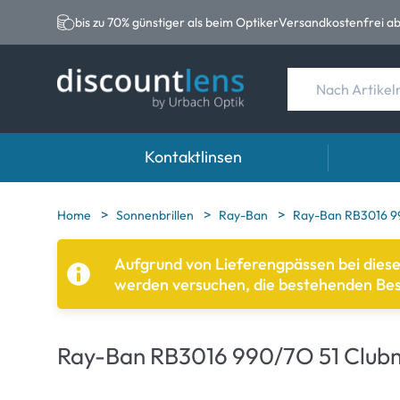
bis zu 70% günstiger als beim Optiker
Versandkostenfrei ab
Kontaktlinsen
Marken
Kategorie
Marken
Home
Sonnenbrillen
Ray-Ban
Ray-Ban RB3016 9
Acuvue
Sphärische Linse
Eversee
Aufgrund von Lieferengpässen bei dies
werden versuchen, die bestehenden Beste
Ultra
Torische Linsen
EasySep
Biotrue
Multifokale Linse
Biotrue
Ray-Ban RB3016 990/7O 51 Club
MyDay
AOSEPT
Precision
Opti-Fre