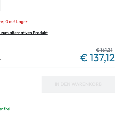
ar, 0 auf Lager
e zum alternativen Produkt
€ 161,31
€ 137,12
.
IN DEN WARENKORB
enfrei