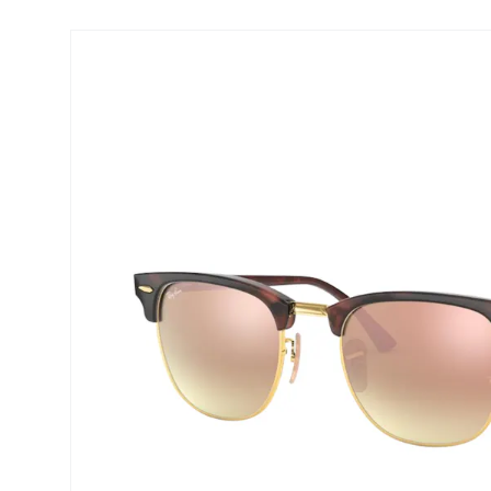
Biofinity
ReNu
PureVision
Futuro
Dailies
Ever Cle
Air Optix
Weitere
Clariti
% SALE 
Total
Proclear
SofLens