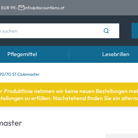
 EUR 99.-
info@discountlens.at
Pflegemittel
Lesebrillen
Tragedauer
Lösungen für Kontaktlinsen
Aug
90/7O 51 Clubmaster
n
Tageslinsen
Lösungen für Kontaktlinsen
Auge
er Produktlinie nehmen wir keine neuen Bestellungen m
llungen zu erfüllen. Nachstehend finden Sie ein alterna
t
Wochenlinsen
n
Monatslinsen
master
e