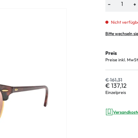
−
+
Nicht verfügb
an Plus
Bitte wechseln si
 Marken
Preis
%
Preise inkl. MwSt
€ 161,31
€ 137,12
Einzelpreis
Versandkost