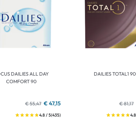
CUS DAILIES ALL DAY
DAILIES TOTAL1 90
COMFORT 90
€ 47,15
€ 55,47
€ 81,17
4.8 / 5
(435)
4.8