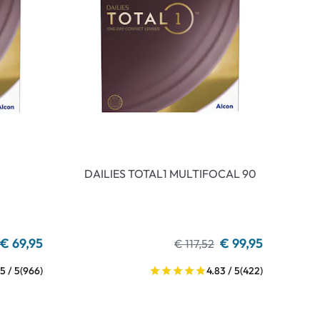
DAILIES TOTAL1 MULTIFOCAL 90
€ 69,95
€ 99,95
€ 117,52
5 / 5
(966)
4.83 / 5
(422)