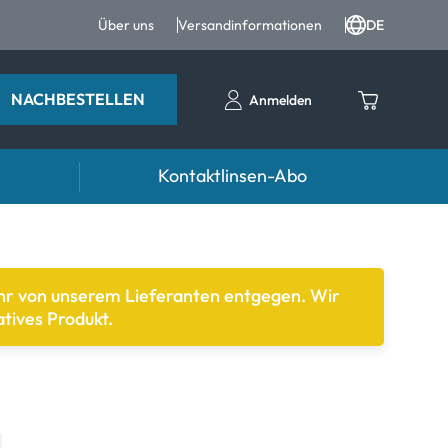
Über uns
Versandinformationen
DE
NACHBESTELLEN
Anmelden
Kontaktlinsen-Abo
entropfen
Zubehör
ntropfen und Augenpflege
Kontaktlinsenbehälter
ehr von unserem Lieferanten entgegen. Wir
tives Produkt.
Pinzetten und weiteres Zubehör