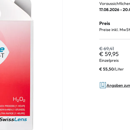
Voraussichtliche
17.08.2026 - 20
Preis
an Plus
Preise inkl. MwSt
 Marken
€ 69,41
%
€ 59,95
Einzelpreis
/
Liter
€ 55,50
Angaben zu