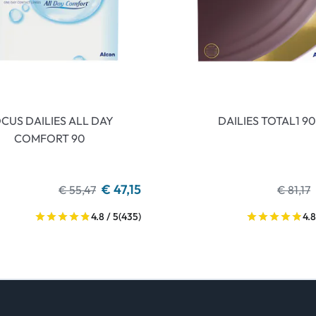
CUS DAILIES ALL DAY
DAILIES TOTAL1 90
COMFORT 90
€ 47,15
€ 55,47
€ 81,17
4.8 / 5
(435)
4.8