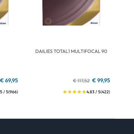
DAILIES TOTAL1 MULTIFOCAL 90
€ 69,95
€ 99,95
€ 117,52
5 / 5
(966)
4.83 / 5
(422)