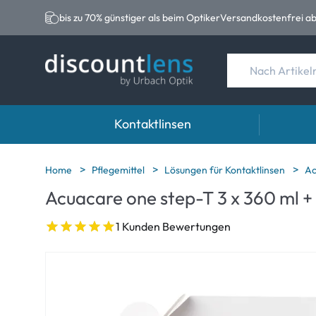
bis zu 70% günstiger als beim Optiker
Versandkostenfrei ab
Kontaktlinsen
Marken
Kategorie
Marken
Home
Pflegemittel
Lösungen für Kontaktlinsen
Ac
Acuacare one step-T 3 x 360 ml +
Acuvue
Sphärische Linse
Eversee
Ultra
Torische Linsen
EasySep
1 Kunden Bewertungen
Biotrue
Multifokale Linse
Biotrue
MyDay
AOSEPT
Precision
Opti-Fre