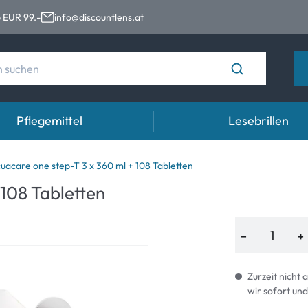
 EUR 99.-
info@discountlens.at
Pflegemittel
Lesebrillen
Tragedauer
Lösungen für Kontaktlinsen
Aug
uacare one step-T 3 x 360 ml + 108 Tabletten
 108 Tabletten
n
Tageslinsen
Lösungen für Kontaktlinsen
Auge
t
Wochenlinsen
−
+
n
Monatslinsen
Zurzeit nicht 
wir sofort und
e