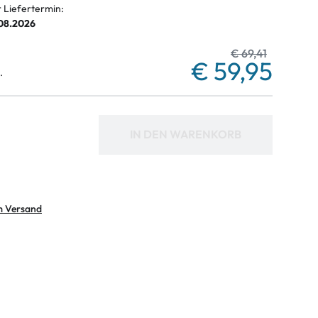
r Liefertermin:
.08.2026
€ 69,41
€ 59,95
.
IN DEN WARENKORB
m Versand