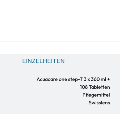
EINZELHEITEN
Acuacare one step-T 3 x 360 ml +
108 Tabletten
Pflegemittel
:
Swisslens