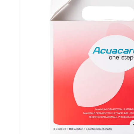
Biofinity
ReNu
PureVision
Futuro
Dailies
Ever Cle
Air Optix
Weitere
Clariti
% SALE 
Total
Proclear
SofLens