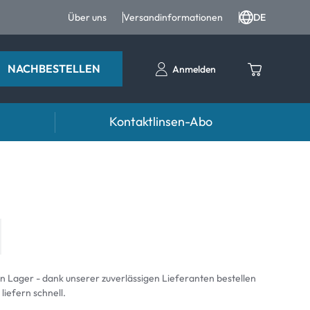
Über uns
Versandinformationen
DE
NACHBESTELLEN
Anmelden
Kontaktlinsen-Abo
entropfen
Zubehör
ntropfen und Augenpflege
Kontaktlinsenbehälter
Pinzetten und weiteres Zubehör
an Lager - dank unserer zuverlässigen Lieferanten bestellen
 liefern schnell.