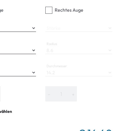
ge
Rechtes Auge
Stärke
Radius
Durchmesser
−
+
wählen