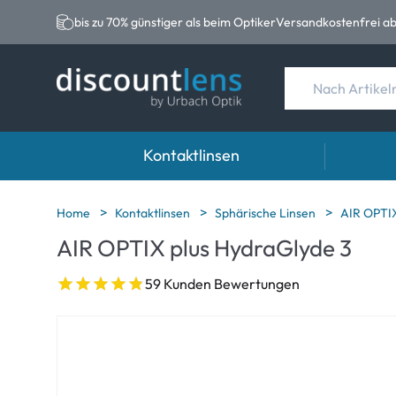
bis zu 70% günstiger als beim Optiker
Versandkostenfrei ab
Kontaktlinsen
Marken
Kategorie
Marken
Home
Kontaktlinsen
Sphärische Linsen
AIR OPTIX
AIR OPTIX plus HydraGlyde 3
Acuvue
Sphärische Linse
Eversee
Ultra
Torische Linsen
EasySep
59 Kunden Bewertungen
Biotrue
Multifokale Linse
Biotrue
MyDay
AOSEPT
Precision
Opti-Fre