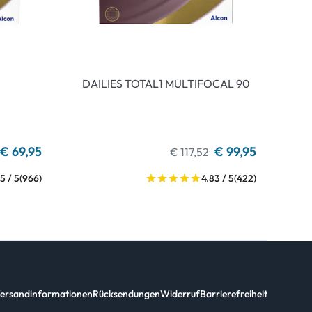
DAILIES TOTAL1 MULTIFOCAL 90
€ 69,95
€ 99,95
€ 117,52
5 / 5
(966)
4.83 / 5
(422)
ersandinformationen
Rücksendungen
Widerruf
Barrierefreiheit