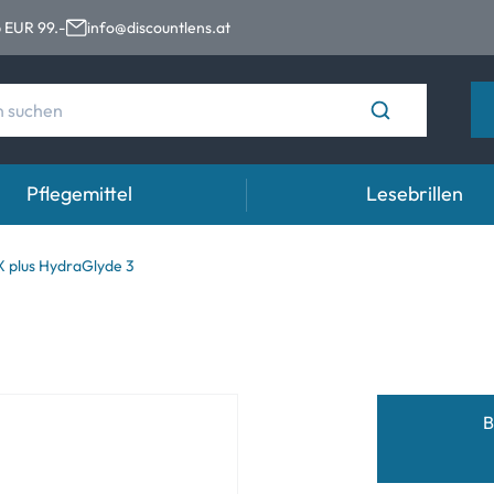
 EUR 99.-
info@discountlens.at
Pflegemittel
Lesebrillen
Tragedauer
Lösungen für Kontaktlinsen
Aug
 plus HydraGlyde 3
n
Tageslinsen
Lösungen für Kontaktlinsen
Auge
t
Wochenlinsen
n
Monatslinsen
B
e