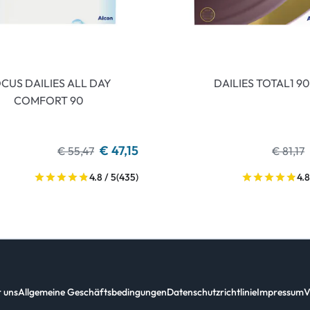
CUS DAILIES ALL DAY
DAILIES TOTAL1 90
COMFORT 90
€ 47,15
€ 55,47
€ 81,17
4.8 / 5
(435)
4.8
 uns
Allgemeine Geschäftsbedingungen
Datenschutzrichtlinie
Impressum
V