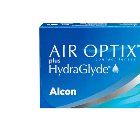
Biofinity
ReNu
PureVision
Futuro
Dailies
Ever Cle
Air Optix
Weitere
Clariti
% SALE 
Total
Proclear
SofLens