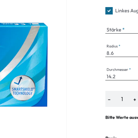
Linkes Au
Stärke
an Plus
 Marken
Radius
%
Durchmesser
−
+
Bitte Werte aus