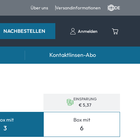
Über uns
Versandinformationen
DE
NACHBESTELLEN
Anmelden
Kontaktlinsen-Abo
entropfen
Zubehör
ntropfen und Augenpflege
Kontaktlinsenbehälter
Pinzetten und weiteres Zubehör
EINSPARUNG
€ 5,37
ox mit
Box mit
3
6