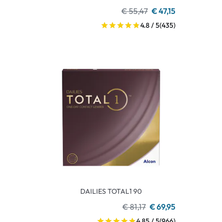
€ 55,47
€ 47,15
4.8 / 5
(435)
DAILIES TOTAL1 90
€ 81,17
€ 69,95
4.85 / 5
(966)