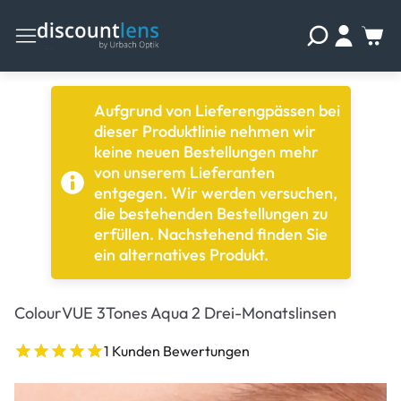
Aufgrund von Lieferengpässen bei
dieser Produktlinie nehmen wir
keine neuen Bestellungen mehr
von unserem Lieferanten
entgegen. Wir werden versuchen,
die bestehenden Bestellungen zu
erfüllen. Nachstehend finden Sie
ein alternatives Produkt.
ColourVUE 3Tones Aqua 2 Drei-Monatslinsen
1 Kunden Bewertungen