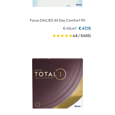
Focus DAILIES All Day Comfort 90
€ 55,47
€ 47,15
4.8 / 5
(435)