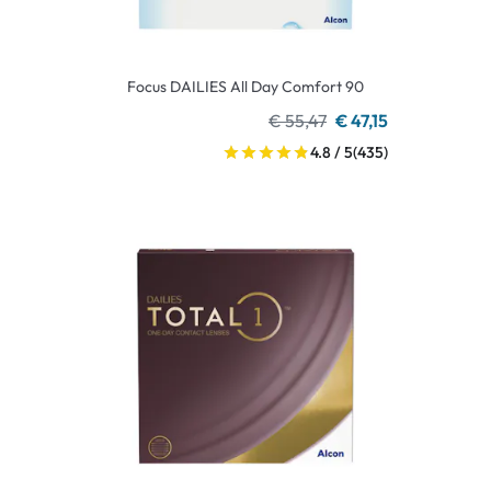
Focus DAILIES All Day Comfort 90
€ 55,47
€ 47,15
4.8 / 5
(435)