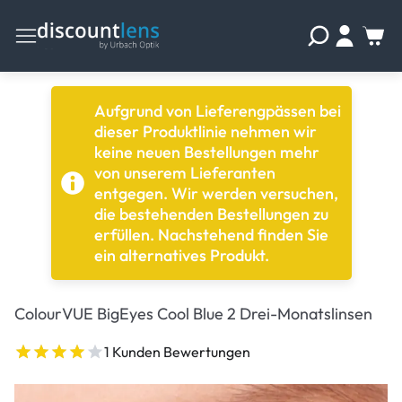
Aufgrund von Lieferengpässen bei
dieser Produktlinie nehmen wir
keine neuen Bestellungen mehr
von unserem Lieferanten
entgegen. Wir werden versuchen,
die bestehenden Bestellungen zu
erfüllen. Nachstehend finden Sie
ein alternatives Produkt.
ColourVUE BigEyes Cool Blue 2 Drei-Monatslinsen
1 Kunden Bewertungen