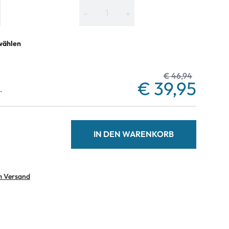
−
+
wählen
€ 46,94
€ 39,95
.
IN DEN WARENKORB
m Versand