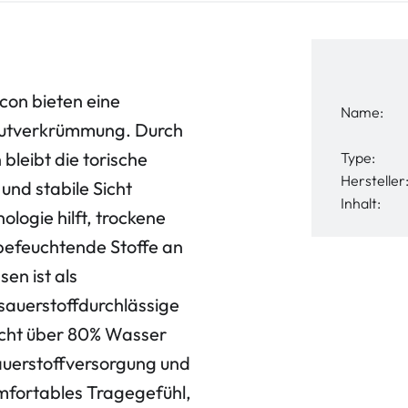
con bieten eine
Name:
hautverkrümmung. Durch
bleibt die torische
Type:
Hersteller
 und stabile Sicht
Inhalt:
logie hilft, trockene
befeuchtende Stoffe an
en ist als
sauerstoffdurchlässige
hicht über 80% Wasser
Sauerstoffversorgung und
omfortables Tragegefühl,