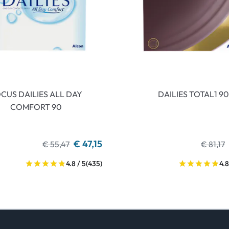
CUS DAILIES ALL DAY
DAILIES TOTAL1 90
COMFORT 90
€ 47,15
€ 55,47
€ 81,17
4.8 / 5
(435)
4.8