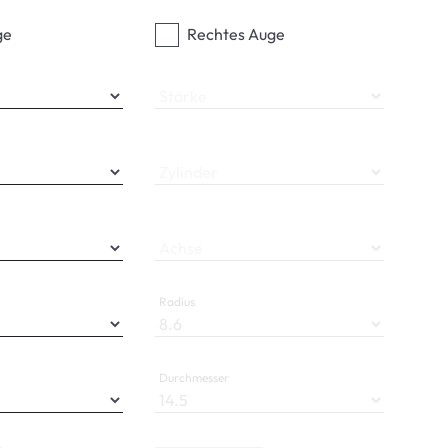
ge
Rechtes Auge
Stärke
Zylinder
Achse
Radius
Durchmesser