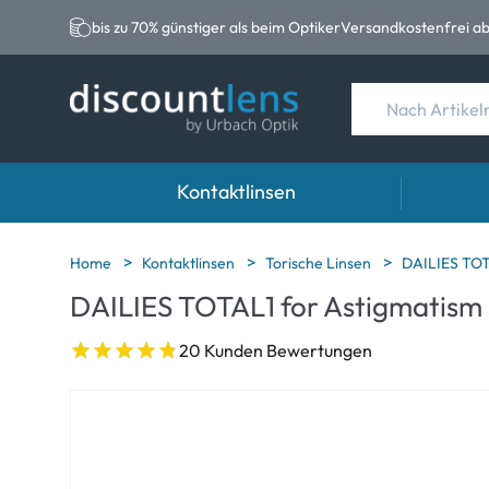
bis zu 70% günstiger als beim Optiker
Versandkostenfrei ab
Kontaktlinsen
Marken
Kategorie
Marken
Home
Kontaktlinsen
Torische Linsen
DAILIES TOT
DAILIES TOTAL1 for Astigmatism
Acuvue
Sphärische Linse
Eversee
Ultra
Torische Linsen
EasySep
20 Kunden Bewertungen
Biotrue
Multifokale Linse
Biotrue
MyDay
AOSEPT
Precision
Opti-Fre