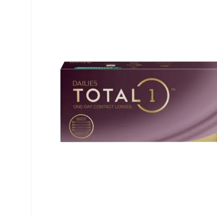
Biofinity
ReNu
PureVision
Futuro
Dailies
Ever Cle
Air Optix
Weitere
Clariti
% SALE 
Total
Proclear
SofLens