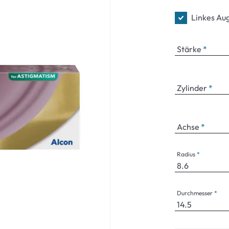
Linkes Au
Stärke
an Plus
 Marken
Zylinder
%
Achse
Radius
Durchmesser