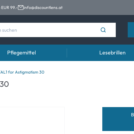
 EUR 99.-
info@discountlens.at
Pflegemittel
Lesebrillen
Tragedauer
Lösungen für Kontaktlinsen
Aug
AL1 for Astigmatism 30
 30
n
Tageslinsen
Lösungen für Kontaktlinsen
Auge
t
Wochenlinsen
n
Monatslinsen
B
e