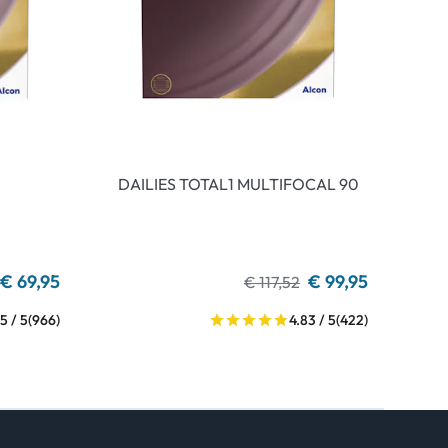
DAILIES TOTAL1 MULTIFOCAL 90
€ 69,95
€ 99,95
€ 117,52
5 / 5
(966)
4.83 / 5
(422)