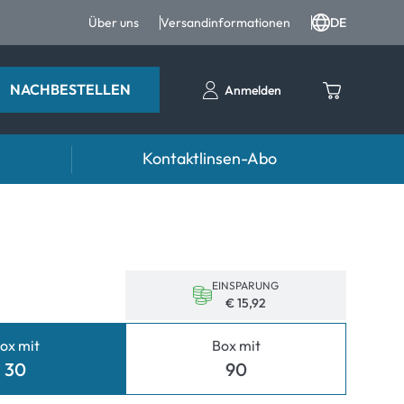
Über uns
Versandinformationen
DE
NACHBESTELLEN
Anmelden
Kontaktlinsen-Abo
entropfen
Zubehör
ntropfen und Augenpflege
Kontaktlinsenbehälter
Pinzetten und weiteres Zubehör
EINSPARUNG
€ 15,92
ox mit
Box mit
30
90