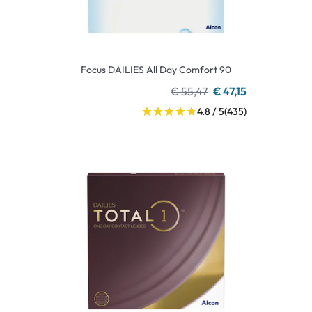
Focus DAILIES All Day Comfort 90
€ 55,47
€ 47,15
4.8 / 5
(435)