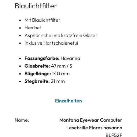
Blaulichtfilter
Mit Blaulichtfilter
Flexibel
Asphärische und kratzfreie Gläser
Inklusive Hartschalenetui
Fassungsfarbe:
Havanna
Glasbreite:
47 mm / S
Bügellänge:
140 mm
Stegbreite:
21 mm
Einzelheiten
Name:
Montana Eyewear Computer
Lesebrille Flores havanna
BLF52F