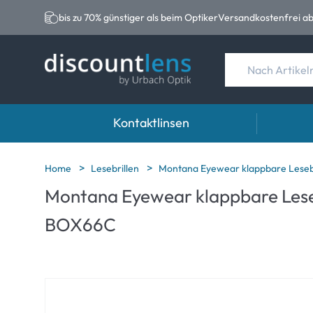
bis zu 70% günstiger als beim Optiker
Versandkostenfrei ab
Kontaktlinsen
Marken
Kategorie
Marken
Home
Lesebrillen
Montana Eyewear klappbare Lesebr
Montana Eyewear klappbare Leseb
Acuvue
Sphärische Linse
Eversee
BOX66C
Ultra
Torische Linsen
EasySep
Biotrue
Multifokale Linse
Biotrue
MyDay
AOSEPT
Precision
Opti-Fre