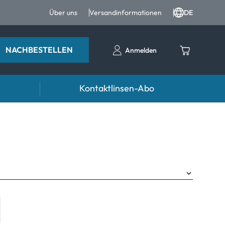
Über uns
Versandinformationen
DE
NACHBESTELLEN
Anmelden
Kontaktlinsen-Abo
entropfen
Zubehör
ntropfen und Augenpflege
Kontaktlinsenbehälter
Pinzetten und weiteres Zubehör