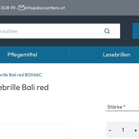
 EUR 99.-
info@discountlens.at
Pflegemittel
Lesebrillen
Tragedauer
Lösungen für Kontaktlinsen
Aug
ille Bali red BOX66C
rille Bali red
n
Tageslinsen
Lösungen für Kontaktlinsen
Auge
t
Wochenlinsen
Stärke
n
Monatslinsen
−
+
e