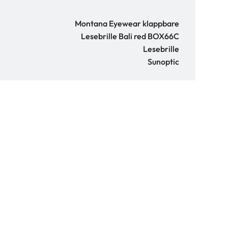
Montana Eyewear klappbare
Lesebrille Bali red BOX66C
Lesebrille
:
Sunoptic