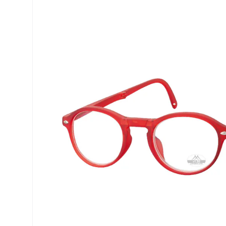
Biofinity
ReNu
PureVision
Futuro
Dailies
Ever Cle
Air Optix
Weitere
Clariti
% SALE 
Total
Proclear
SofLens