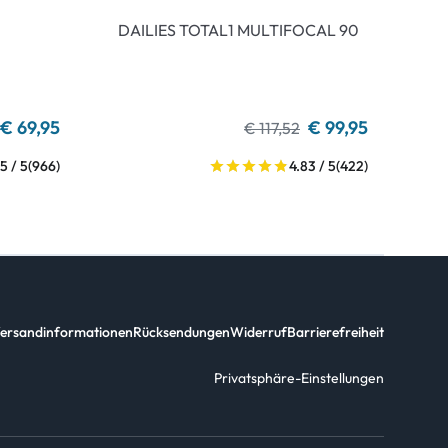
DAILIES TOTAL1 MULTIFOCAL 90
€ 69,95
€ 99,95
€ 117,52
5 / 5
(966)
4.83 / 5
(422)
ersandinformationen
Rücksendungen
Widerruf
Barrierefreiheit
Privatsphäre-Einstellungen