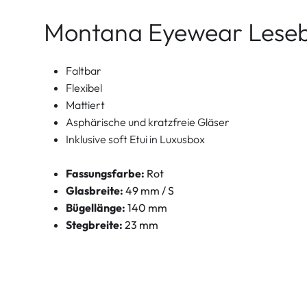
Montana Eyewear Lesebr
Faltbar
Flexibel
Mattiert
Asphärische und kratzfreie Gläser
Inklusive soft Etui in Luxusbox
Fassungsfarbe:
Rot
Glasbreite:
49 mm / S
Bügellänge:
140 mm
Stegbreite:
23 mm