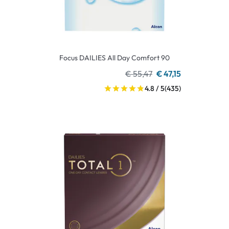
Focus DAILIES All Day Comfort 90
€ 55,47
€ 47,15
4.8 / 5
(435)