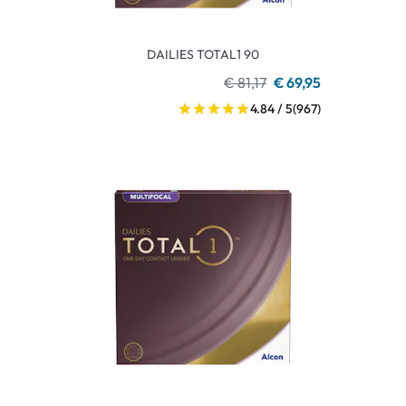
DAILIES TOTAL1 90
€ 81,17
€ 69,95
4.84 / 5
(967)