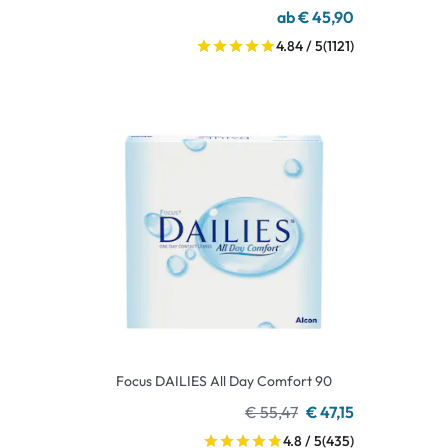
ab € 45,90
4.84 / 5
(1121)
Focus DAILIES All Day Comfort 90
€ 55,47
€ 47,15
4.8 / 5
(435)