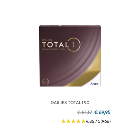
DAILIES TOTAL1 90
€ 81,17
€ 69,95
4.85 / 5
(966)