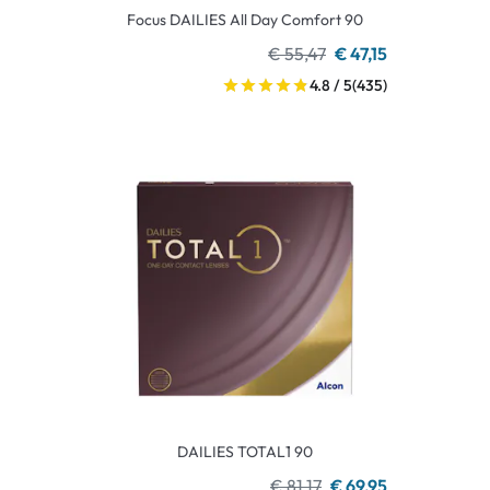
Focus DAILIES All Day Comfort 90
€ 55,47
€ 47,15
4.8 / 5
(435)
DAILIES TOTAL1 90
€ 81,17
€ 69,95