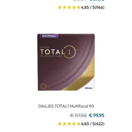
4.85 / 5
(966)
DAILIES TOTAL1 Multifocal 90
€ 117,52
€ 99,95
4.83 / 5
(422)