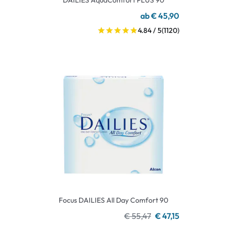
DAILIES AquaComfort PLUS 90
ab € 45,90
4.84 / 5
(1120)
Focus DAILIES All Day Comfort 90
€ 55,47
€ 47,15