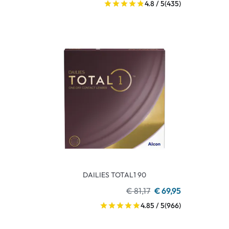
4.8 / 5
(435)
DAILIES TOTAL1 90
€ 81,17
€ 69,95
4.85 / 5
(966)