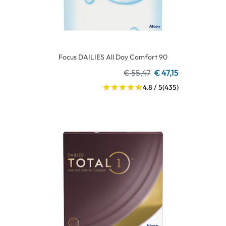
Focus DAILIES All Day Comfort 90
€ 55,47
€ 47,15
4.8 / 5
(435)