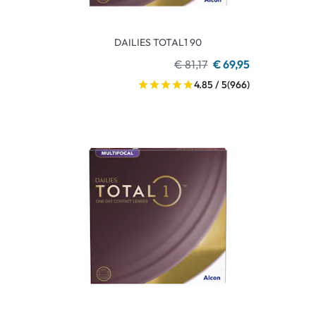
DAILIES TOTAL1 90
€ 81,17
€ 69,95
4.85 / 5
(966)