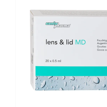
Biofinity
ReNu
PureVision
Futuro
Dailies
Ever Cle
Air Optix
Weitere
Clariti
% SALE 
Total
Proclear
SofLens