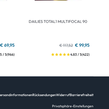
DAILIES TOTAL1 MULTIFOCAL 90
€ 69,95
€ 99,95
€ 117,52
5 / 5
(966)
4.83 / 5
(422)
ersandinformationen
Rücksendungen
Widerruf
Barrierefreiheit
Privatsphäre-Einstellungen