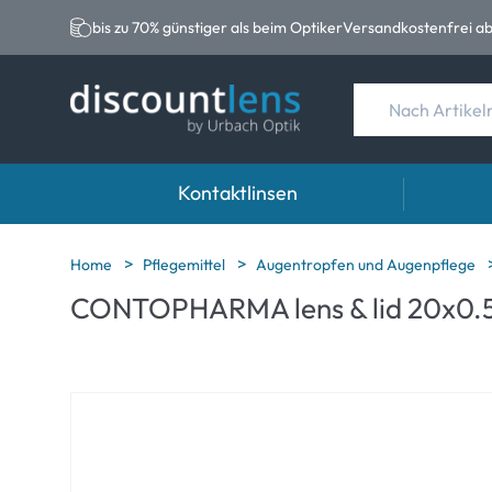
bis zu 70% günstiger als beim Optiker
Versandkostenfrei ab
Kontaktlinsen
Marken
Kategorie
Marken
Home
Pflegemittel
Augentropfen und Augenpflege
CONTOPHARMA lens & lid 20x0.
Acuvue
Sphärische Linse
Eversee
Ultra
Torische Linsen
EasySep
Biotrue
Multifokale Linse
Biotrue
MyDay
AOSEPT
Precision
Opti-Fre