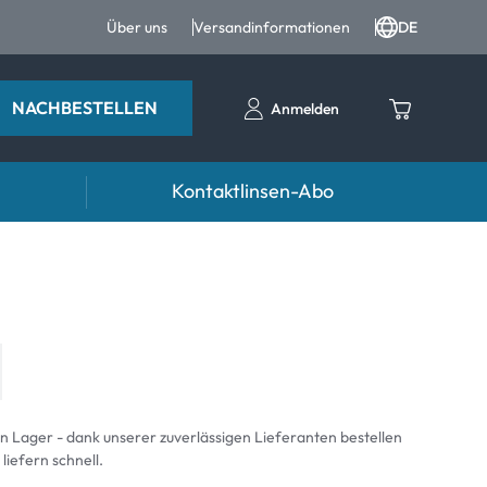
Über uns
Versandinformationen
DE
NACHBESTELLEN
Anmelden
Kontaktlinsen-Abo
entropfen
Zubehör
ntropfen und Augenpflege
Kontaktlinsenbehälter
Pinzetten und weiteres Zubehör
an Lager - dank unserer zuverlässigen Lieferanten bestellen
 liefern schnell.