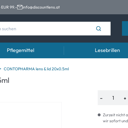
 EUR 99.-
info@discountlens.at
Pflegemittel
Lesebrillen
Tragedauer
Lösungen für Kontaktlinsen
Aug
CONTOPHARMA lens & lid 20x0.5ml
5ml
n
Tageslinsen
Lösungen für Kontaktlinsen
Auge
t
Wochenlinsen
−
+
n
Monatslinsen
Zurzeit nicht 
wir sofort und
e