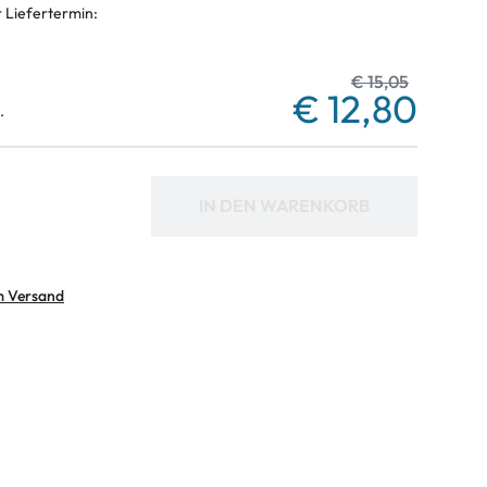
r Liefertermin:
€ 15,05
€ 12,80
.
IN DEN WARENKORB
m Versand