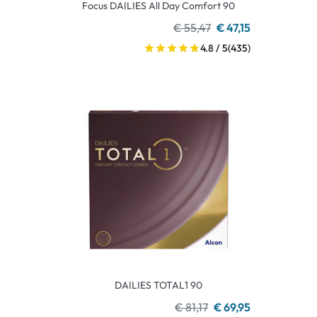
Focus DAILIES All Day Comfort 90
€ 55,47
€ 47,15
4.8 / 5
(435)
DAILIES TOTAL1 90
€ 81,17
€ 69,95