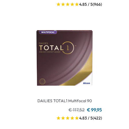
4.85 / 5
(966)
DAILIES TOTAL1 Multifocal 90
€ 117,52
€ 99,95
4.83 / 5
(422)