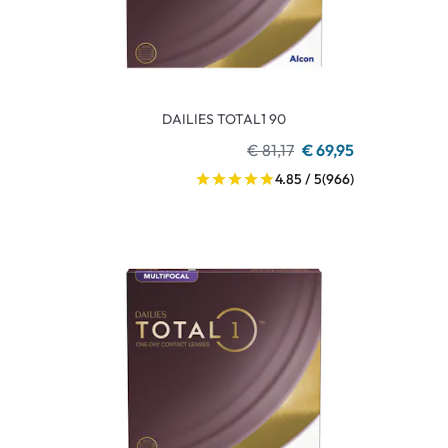
DAILIES TOTAL1 90
€ 81,17
€ 69,95
4.85 / 5
(966)