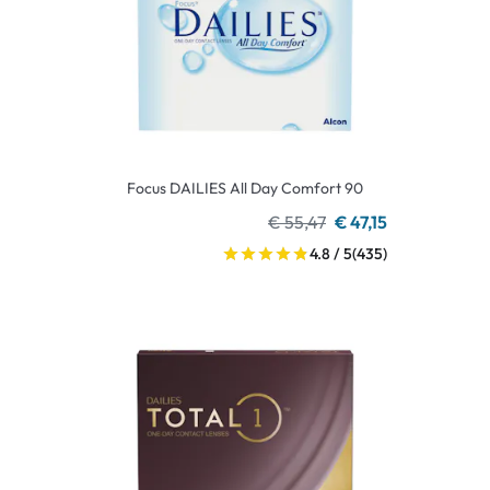
Focus DAILIES All Day Comfort 90
€ 55,47
€ 47,15
4.8 / 5
(435)