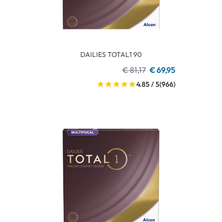
DAILIES TOTAL1 90
€ 81,17
€ 69,95
4.85 / 5
(966)