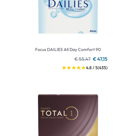
Focus DAILIES All Day Comfort 90
€ 55,47
€ 47,15
4.8 / 5
(435)