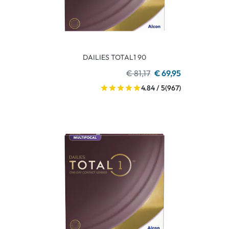
DAILIES TOTAL1 90
€ 81,17
€ 69,95
4.84 / 5
(967)