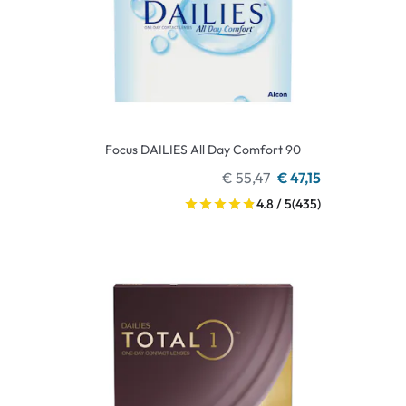
Focus DAILIES All Day Comfort 90
€ 55,47
€ 47,15
4.8 / 5
(435)