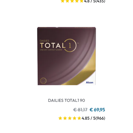
4.8 / 5
(435)
DAILIES TOTAL1 90
€ 81,17
€ 69,95
4.85 / 5
(966)