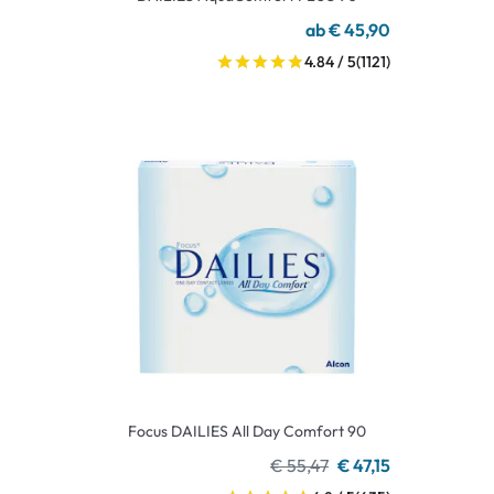
ab € 45,90
4.84 / 5
(1121)
Focus DAILIES All Day Comfort 90
€ 55,47
€ 47,15