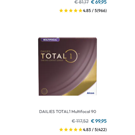
€ 81,17
€ 69,95
4.85 / 5
(966)
DAILIES TOTAL1 Multifocal 90
€ 117,52
€ 99,95
4.83 / 5
(422)