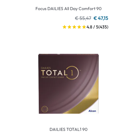
Focus DAILIES All Day Comfort 90
€ 55,47
€ 47,15
4.8 / 5
(435)
DAILIES TOTAL1 90