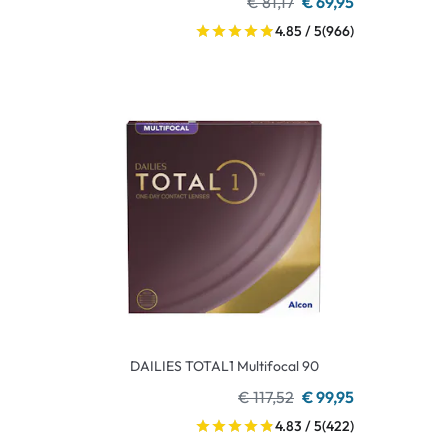
€ 81,17
€ 69,95
4.85 / 5
(966)
DAILIES TOTAL1 Multifocal 90
€ 117,52
€ 99,95
4.83 / 5
(422)