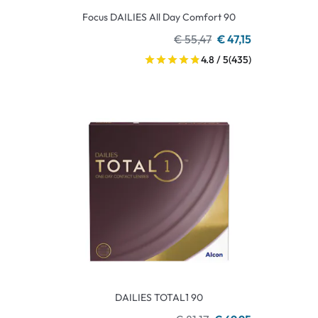
Focus DAILIES All Day Comfort 90
€ 55,47
€ 47,15
4.8 / 5
(435)
DAILIES TOTAL1 90