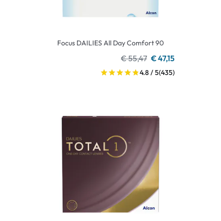
Focus DAILIES All Day Comfort 90
€ 55,47
€ 47,15
4.8 / 5
(435)